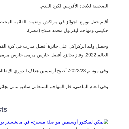
الصحفية للاتحاد الأفريقي لكرة القدم.
أقيم حفل توزيع الجوائز في مراكش. وضمت القائمة المخ
حكيمي ومهاجم ليفربول محمد صلاح (مصر).
وحصل وليد الركراكي على جائزة أفضل مدرب في كرة القدم
العالم 2022. وفاز بجائزة أفضل حارس مرمى حارس مرمى المنتخب المغربي والهلال السعودي ياسين بونو.
وفي موسم 2022/23، أصبح أوسيمين هداف الدوري الإيطالي، حيث سجل 26 هدفا في 32 مباراة.
وفي العام الماضي، فاز المهاجم السنغالي ساديو ماني بجائ
sts