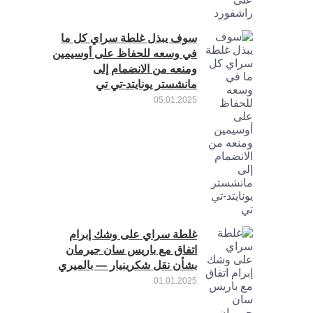
سوف يبذل غلطة سراي كل ما
في وسعه للحفاظ على أوسيمين
ومنعه من الانضمام إلى
مانشستر يونايتد-تي تي
05.01.2025
غلطة سراي على وشك إبرام
اتفاق مع باريس سان جيرمان
بشأن نقل شكرينيار — بالميري
01.01.2025