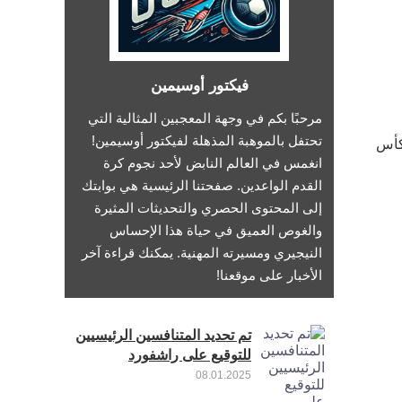
فيكتور أوسيمين
مرحبًا بكم في وجهة المعجبين المثالية التي
تحتفل بالموهبة المذهلة لفيكتور أوسيمين!
كأس
انغمس في العالم النابض لأحد نجوم كرة
القدم الواعدين. صفحتنا الرئيسية هي بوابتك
إلى المحتوى الحصري والتحديثات المثيرة
والغوص العميق في حياة هذا الإحساس
النيجيري ومسيرته المهنية. يمكنك قراءة آخر
الأخبار على موقعنا!
تم تحديد المتنافسين الرئيسيين
للتوقيع على راشفورد
08.01.2025